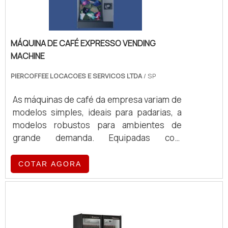
MÁQUINA DE CAFÉ EXPRESSO VENDING
MACHINE
PIERCOFFEE LOCACOES E SERVICOS LTDA
/ SP
As máquinas de café da empresa variam de
modelos simples, ideais para padarias, a
modelos robustos para ambientes de
grande demanda. Equipadas com
tecnologia de ponta, essas máquinas
oferecem eficiência e qualidade no
COTAR AGORA
preparo de café, atendendo a diferentes
volumes e exigências operacionais.