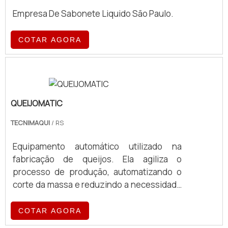
com a Gera Peças, empresa especializada
Empresa De Sabonete Liquido São Paulo.
na distribuição de equipamentos
gastronômicos e assistência técnica. A
COTAR AGORA
companhia tem 20 anos de mercado e
apresenta processos muito bem
estruturados. Entre em contato para obter
mais informações!
QUEIJOMATIC
TECNIMAQUI
/ RS
Equipamento automático utilizado na
fabricação de queijos. Ela agiliza o
processo de produção, automatizando o
corte da massa e reduzindo a necessidade
de mão de obra.
COTAR AGORA