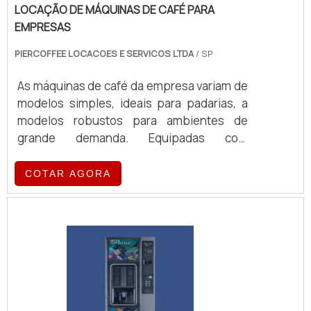
LOCAÇÃO DE MÁQUINAS DE CAFÉ PARA
EMPRESAS
PIERCOFFEE LOCACOES E SERVICOS LTDA
/ SP
As máquinas de café da empresa variam de
modelos simples, ideais para padarias, a
modelos robustos para ambientes de
grande demanda. Equipadas com
tecnologia de ponta, essas máquinas
oferecem eficiência e qualidade no
COTAR AGORA
preparo de café, atendendo a diferentes
volumes e exigências operacionais.