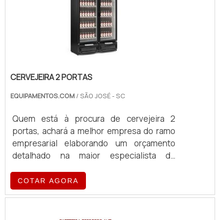
CERVEJEIRA 2 PORTAS
EQUIPAMENTOS.COM
/ SÃO JOSÉ - SC
Quem está à procura de cervejeira 2
portas, achará a melhor empresa do ramo
empresarial elaborando um orçamento
detalhado na maior especialista do
segmento e encontrando a líder da área de
atuação. Quando o quesito é cervejeira 2
COTAR AGORA
portas, na Equipamentos.com o cliente
obterá tecnologia com entrega pontual de
suas vendas online, fatores que aliados ao