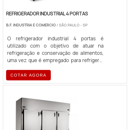
REFRIGERADOR INDUSTRIAL 4 PORTAS
B.F. INDUSTRIA E COMERCIO
/ SÃO PAULO - SP
O refrigerador industrial 4 portas é
utilizado com o objetivo de atuar na
refrigeração e conservação de alimentos,
uma vez que é empregado para refrigerar
produtos em locais como, cozinhas
industriais, bares, restaurantes, mercados,
COTAR AGORA
entre outros. Os refrigeradores possuem
diferentes tamanhos, com dimensões que
permitem que sejam perfeitos para
qualquer estabelecimento, atendendo o
espaço e demanda de qualquer cozinha. O
PRODUTO APRESENT...