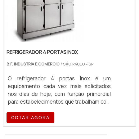
REFRIGERADOR 4 PORTAS INOX
B.F. INDUSTRIA E COMERCIO
/ SÃO PAULO - SP
O refrigerador 4 portas inox é um
equipamento cada vez mais solicitados
nos dias de hoje, com função primordial
para estabelecimentos que trabalham com
a comercialização de alimentos, refeições
e bebidas, sendo considerados itens de
COTAR AGORA
grande utilidade para diversos segmentos,
principalmente para conservar diversos