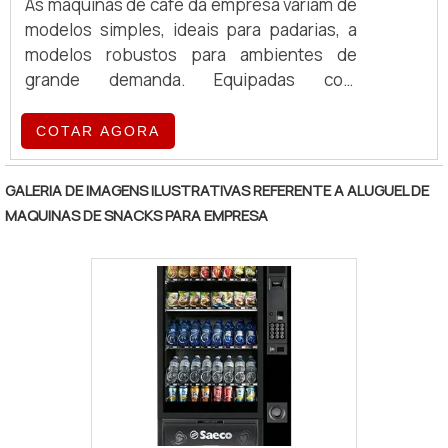
As máquinas de café da empresa variam de
modelos simples, ideais para padarias, a
modelos robustos para ambientes de
grande demanda. Equipadas com
tecnologia de ponta, essas máquinas
oferecem eficiência e qualidade no
COTAR AGORA
preparo de café, atendendo a diferentes
volumes e exigências operacionais.
GALERIA DE IMAGENS ILUSTRATIVAS REFERENTE A ALUGUEL DE
MAQUINAS DE SNACKS PARA EMPRESA