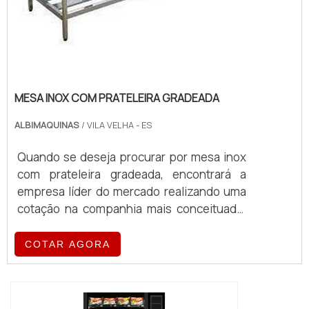
MESA INOX COM PRATELEIRA GRADEADA
ALBIMAQUINAS
/ VILA VELHA - ES
Quando se deseja procurar por mesa inox
com prateleira gradeada, encontrará a
empresa líder do mercado realizando uma
cotação na companhia mais conceituada.
Quando o quesito é mesa inox com
prateleira gradeada, com a equipe da
COTAR AGORA
Albimáquinas o cliente obterá proteção
com pagamento acessível.MAIS DETALHES
SOBRE A MESA INOX COM PRATELEIRA