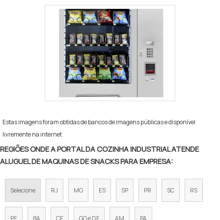
Estas imagens foram obtidas de bancos de imagens públicas e disponível
livremente na internet
REGIÕES ONDE A PORTAL DA COZINHA INDUSTRIAL ATENDE
ALUGUEL DE MAQUINAS DE SNACKS PARA EMPRESA:
Selecione
RJ
MG
ES
SP
PR
SC
RS
PE
BA
CE
GO e DF
AM
PA