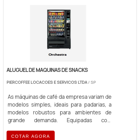
ALUGUEL DE MAQUINAS DE SNACKS
PIERCOFFEE LOCACOES E SERVICOS LTDA
/ SP
As máquinas de café da empresa variam de
modelos simples, ideais para padarias, a
modelos robustos para ambientes de
grande demanda. Equipadas com
tecnologia de ponta, essas máquinas
oferecem eficiência e qualidade no
COTAR AGORA