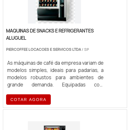
MAQUINAS DE SNACKS E REFRIGERANTES
ALUGUEL
PIERCOFFEE LOCACOES E SERVICOS LTDA
/ SP
As máquinas de café da empresa variam de
modelos simples, ideais para padarias, a
modelos robustos para ambientes de
grande demanda. Equipadas com
tecnologia de ponta, essas máquinas
oferecem eficiência e qualidade no
COTAR AGORA
preparo de café, atendendo a diferentes
volumes e exigências operacionais.