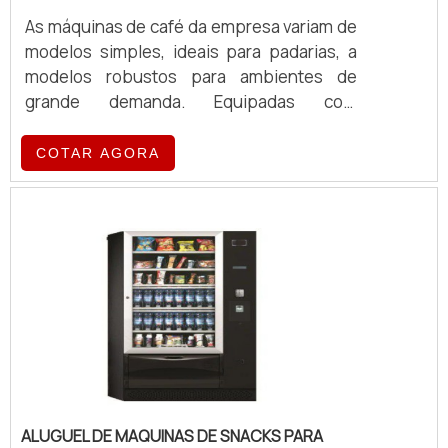
As máquinas de café da empresa variam de
modelos simples, ideais para padarias, a
modelos robustos para ambientes de
grande demanda. Equipadas com
tecnologia de ponta, essas máquinas
oferecem eficiência e qualidade no
COTAR AGORA
preparo de café, atendendo a diferentes
volumes e exigências operacionais.
ALUGUEL DE MAQUINAS DE SNACKS PARA