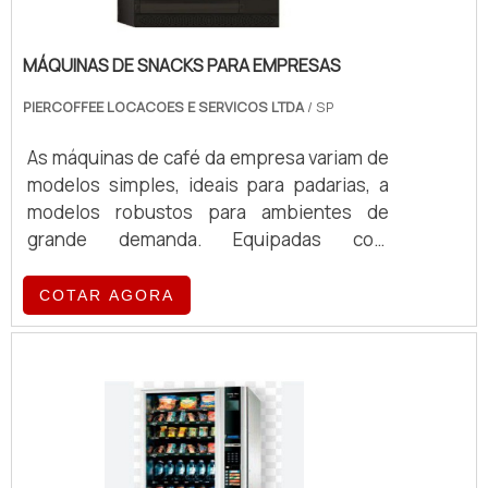
MÁQUINAS DE SNACKS PARA EMPRESAS
PIERCOFFEE LOCACOES E SERVICOS LTDA
/ SP
As máquinas de café da empresa variam de
modelos simples, ideais para padarias, a
modelos robustos para ambientes de
grande demanda. Equipadas com
tecnologia de ponta, essas máquinas
oferecem eficiência e qualidade no
COTAR AGORA
preparo de café, atendendo a diferentes
volumes e exigências operacionais.