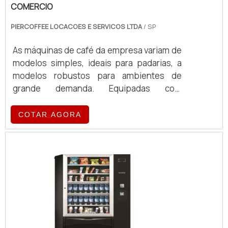
COMERCIO
PIERCOFFEE LOCACOES E SERVICOS LTDA
/ SP
As máquinas de café da empresa variam de
modelos simples, ideais para padarias, a
modelos robustos para ambientes de
grande demanda. Equipadas com
tecnologia de ponta, essas máquinas
oferecem eficiência e qualidade no
COTAR AGORA
preparo de café, atendendo a diferentes
volumes e exigências operacionais.