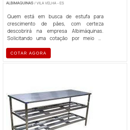
ALBIMAQUINAS
/ VILA VELHA - ES
Quem está em busca de estufa para
crescimento de pães, com certeza
descobrirá na empresa Albimáquinas.
Solicitando uma cotação por meio da
própria empresa e encontrando a maior
referência de qualidade da área de
COTAR AGORA
atuação.MAIS SOBRE ESTUFA PARA
CRESCIMENTO DE PÃESQuem procura por
estufa para crescimento de pães em uma
empresa responsável, encontra o site da
Albimáquinas. Com grande expressão de
mercado quando o assunto é fatiador de
pães ...