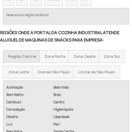
Selecione a região do Brasil
REGIÕES ONDE A PORTAL DA COZINHA INDUSTRIAL ATENDE
ALUGUEL DE MAQUINAS DE SNACKS PARA EMPRESA:
Região Central
Zona Norte
Zona Oeste
Zona Sul
Zona Leste
Grande São Paulo
Litoral de São Paulo
Aclimação
Bela Vista
Bom Retiro
Brás
Cambuci
Centro
Consolação
Higienópolis
Glicério
Liberdade
Luz
Pari
República
Santa Cecília