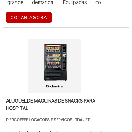
grande demanda. Equipadas com
tecnologia de ponta, essas máquinas
oferecem eficiência e qualidade no
COTAR AGORA
preparo de café, atendendo a diferentes
volumes e exigências operacionais.
ALUGUEL DE MAQUINAS DE SNACKS PARA
HOSPITAL
PIERCOFFEE LOCACOES E SERVICOS LTDA
/ SP