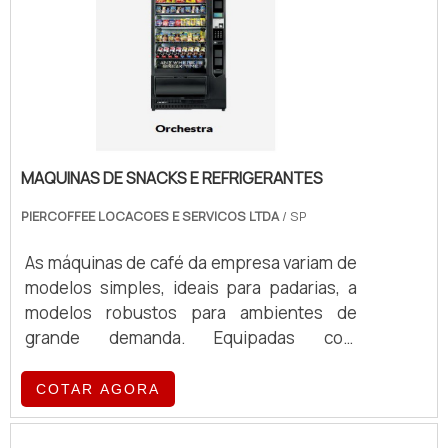
MAQUINAS DE SNACKS E REFRIGERANTES
PIERCOFFEE LOCACOES E SERVICOS LTDA
/ SP
As máquinas de café da empresa variam de
modelos simples, ideais para padarias, a
modelos robustos para ambientes de
grande demanda. Equipadas com
tecnologia de ponta, essas máquinas
oferecem eficiência e qualidade no
COTAR AGORA
preparo de café, atendendo a diferentes
volumes e exigências operacionais.