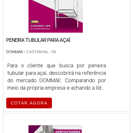
PENEIRA TUBULAR PARA AÇAÍ
DOMMAK
/ CASTANHAL - PA
Para o cliente que busca por peneira
tubular para açaí, descobrirá na referência
do mercado DOMMAK. Comparando por
meio da própria empresa e achando a líder
em qualidade. DIFERENCIAIS
IMPORTANTES DE PENEIRA TUBULAR PARA
COTAR AGORA
AÇAÍ Quem precisa de peneira tubular para
açaí em uma empresa inovadora, acha a
DOMMAK. Uma empresa com alto know-
how em peneira especial para açaí feita de