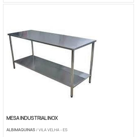
Albimáquinas o cliente obterá proteção
com pagamento acessível.MAIS DETALHES
SOBRE A MESA INOX COM PRATELEIRA
GRADEADAA Albimáquinas foca sua
estratégia em produzir uma estrutura aos
clientes com escritório de alt...
MESA INDUSTRIAL INOX
ALBIMAQUINAS
/ VILA VELHA - ES