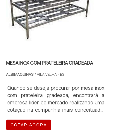
MESA INOX COM PRATELEIRA GRADEADA
ALBIMAQUINAS
/ VILA VELHA - ES
Quando se deseja procurar por mesa inox
com prateleira gradeada, encontrará a
empresa líder do mercado realizando uma
cotação na companhia mais conceituada.
Quando o quesito é mesa inox com
prateleira gradeada, com a equipe da
COTAR AGORA