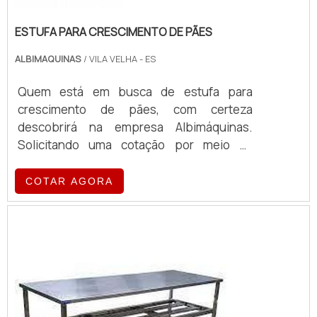
ESTUFA PARA CRESCIMENTO DE PÃES
ALBIMAQUINAS
/ VILA VELHA - ES
Quem está em busca de estufa para
crescimento de pães, com certeza
descobrirá na empresa Albimáquinas.
Solicitando uma cotação por meio da
própria empresa e encontrando a maior
referência de qualidade da área de
COTAR AGORA
atuação.MAIS SOBRE ESTUFA PARA
CRESCIMENTO DE PÃESQuem procura por
estufa para crescimento de pães em uma
empresa responsável, encontra o site da
Albimáquinas. Com grande expressão de
mercado quando o assunto é fatiador de
pães ...