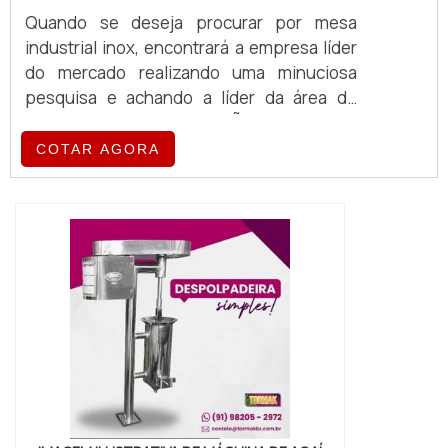
Quando se deseja procurar por mesa
industrial inox, encontrará a empresa líder
do mercado realizando uma minuciosa
pesquisa e achando a líder da área de
atuação.MAIS INFORMAÇÕES SOBRE A
MESA INDUSTRIAL INOXSe alguém busca
COTAR AGORA
por mesa industrial inox em uma empresa
responsável, chega até a Albimáquinas. Na
companhia também é possível encontrar
laminador de massa folhada e divisora
volumétrica de massa, garantindo a
satisfação da venda à ent...