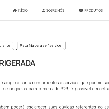
INÍCIO
SOBRE NÓS
PRODUTOS
aurante
Pista fria para self service
FRIGERADA
a é amplo e conta com produtos e serviços que podem ser
ação de negócios para o mercado B2B, é possível encon
ém poderá esclarecer suas dúvidas referentes ao ass