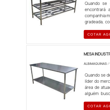
Quando se d
encontrará 
companhia ma
gradeada, co
pagamento
PRATELEIRA G
COTAR AG
estrutura aos 
MESA INDUSTR
ALBIMAQUINAS
/
Quando se de
líder do mer
área de atu
alguém busc
chega até a
laminador de
COTAR AG