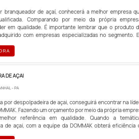
r branqueador de açaí, conhecerá a melhor empresa q
ualificada. Comparando por meio da própria empre
. É importante lembrar que o produto deve
adquirido com empresas especializadas no segmento. 
do ajuda a garantir a qualidade e durabilidade dos materi
ar prejuízos com substituições frequentes de produtos
ORA
com suas funções adequadamente. Assim, é possível po
AIS SOBRE BRANQUEADOR DE AÇAÍ
esquisar branqueador de açaí em uma empresa inovad
A DE AÇAI
 internet a DOMMAK. Com grande expressão de mer
NHAL - PA
unto é peneira especial para açaí feita de inox e branque
ecendo o que há de melhor em tecnologia ao cliente. Ainda
 por despolpadeira de açai, conseguirá encontrar na líde
 de branqueador de açaí, na essência da empresa, a m
MMAK. Fazendo um orçamento por meio da própria empre
pelos produtos e serviços com ótima qualidade e preci
 referência em qualidade. Quando a temática é
tantes que ficam de fora no planejamento de empresas
ra de açai, com a equipe da DOMMAK obterá eficiência
o lucro, deixando a desejar nos outros fatores. Existem
mento de soluções tecnológicas no processamento
as diferentes de demonstrar conhecimento e autoridad