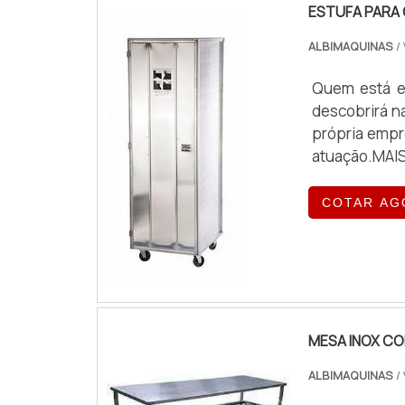
ESTUFA PARA
ALBIMAQUINAS
/
Quem está e
descobrirá n
própria empr
atuação.MAI
por estufa 
encontra o 
COTAR AG
quando o assu
MESA INOX C
ALBIMAQUINAS
/