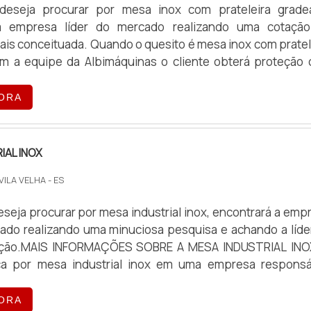
eseja procurar por mesa inox com prateleira grade
a empresa líder do mercado realizando uma cotaçã
is conceituada. Quando o quesito é mesa inox com pratel
m a equipe da Albimáquinas o cliente obterá proteção
 acessível.MAIS DETALHES SOBRE A MESA INOX 
RADEADAA Albimáquinas foca sua estratégia em produzir
ORA
clientes com escritório de alt...
IAL INOX
 VILA VELHA - ES
seja procurar por mesa industrial inox, encontrará a emp
cado realizando uma minuciosa pesquisa e achando a líde
ação.MAIS INFORMAÇÕES SOBRE A MESA INDUSTRIAL IN
a por mesa industrial inox em uma empresa responsá
 Albimáquinas. Na companhia também é possível encon
 massa folhada e divisora volumétrica de massa, garantin
ORA