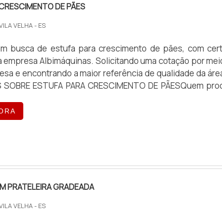
 CRESCIMENTO DE PÃES
 VILA VELHA - ES
m busca de estufa para crescimento de pães, com cer
a empresa Albimáquinas. Solicitando uma cotação por mei
esa e encontrando a maior referência de qualidade da áre
S SOBRE ESTUFA PARA CRESCIMENTO DE PÃESQuem pro
para crescimento de pães em uma empresa responsá
site da Albimáquinas. Com grande expressão de mer
ORA
nto é fatiador de pães ...
OM PRATELEIRA GRADEADA
 VILA VELHA - ES