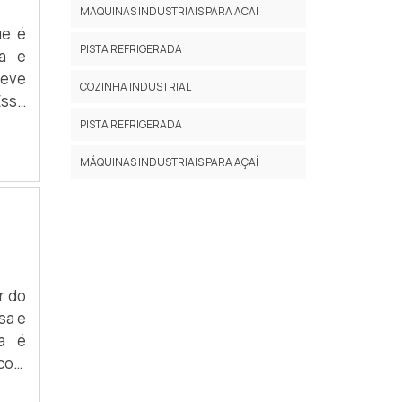
MAQUINAS INDUSTRIAIS PARA ACAI
ue é
PISTA REFRIGERADA
sa e
COZINHA INDUSTRIAL
Esse
ais,
PISTA REFRIGERADA
 que
MÁQUINAS INDUSTRIAIS PARA AÇAÍ
upar
ora,
cado
ador
r do
esma
sa e
são,
 que
 com
 de
e em