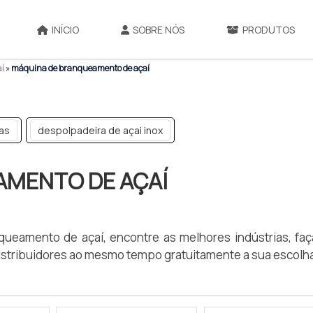
INÍCIO
SOBRE NÓS
PRODUTOS
aí
»
máquina de branqueamento de açaí
as
despolpadeira de açai inox
AMENTO DE AÇAÍ
ueamento de açaí, encontre as melhores indústrias, fa
stribuidores ao mesmo tempo gratuitamente a sua escolh