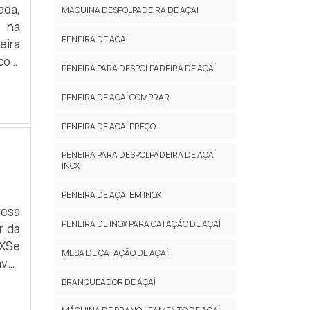
ada,
MAQUINA DESPOLPADEIRA DE AÇAI
o na
PENEIRA DE AÇAÍ
eira
 com
PENEIRA PARA DESPOLPADEIRA DE AÇAÍ
COM
 uma
PENEIRA DE AÇAÍ COMPRAR
PENEIRA DE AÇAÍ PREÇO
PENEIRA PARA DESPOLPADEIRA DE AÇAÍ
INOX
PENEIRA DE AÇAÍ EM INOX
resa
PENEIRA DE INOX PARA CATAÇÃO DE AÇAÍ
r da
OXSe
MESA DE CATAÇÃO DE AÇAÍ
vel,
trar
BRANQUEADOR DE AÇAÍ
do a