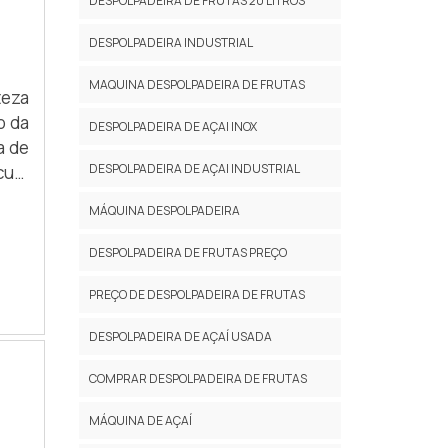
DESPOLPADEIRA DE FRUTAS 20 LITROS
DESPOLPADEIRA INDUSTRIAL
MAQUINA DESPOLPADEIRA DE FRUTAS
teza
o da
DESPOLPADEIRA DE AÇAI INOX
a de
DESPOLPADEIRA DE AÇAI INDUSTRIAL
cura
vel,
MÁQUINA DESPOLPADEIRA
cado
DESPOLPADEIRA DE FRUTAS PREÇO
PREÇO DE DESPOLPADEIRA DE FRUTAS
DESPOLPADEIRA DE AÇAÍ USADA
COMPRAR DESPOLPADEIRA DE FRUTAS
MÁQUINA DE AÇAÍ