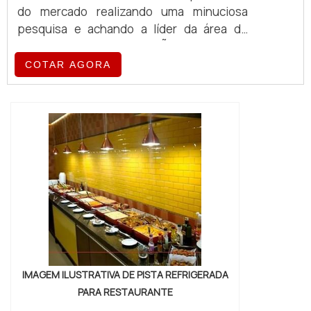
do mercado realizando uma minuciosa
pesquisa e achando a líder da área de
atuação.MAIS INFORMAÇÕES SOBRE A
MESA INDUSTRIAL INOXSe alguém busca
COTAR AGORA
por mesa industrial inox em uma empresa
responsável, chega até a Albimáquinas. Na
companhia também é possível encontrar
laminador de massa folhada e divisora
volumétrica de massa, garantindo a
satisfação da venda à ent...
IMAGEM ILUSTRATIVA DE PISTA REFRIGERADA
PARA RESTAURANTE