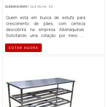
ALBIMAQUINAS
/ VILA VELHA - ES
Quem está em busca de estufa para
crescimento de pães, com certeza
descobrirá na empresa Albimáquinas.
Solicitando uma cotação por meio da
própria empresa e encontrando a maior
referência de qualidade da área de
COTAR AGORA
atuação.MAIS SOBRE ESTUFA PARA
CRESCIMENTO DE PÃESQuem procura por
estufa para crescimento de pães em uma
empresa responsável, encontra o site da
Albimáquinas. Com grande expressão de
mercado quando o assunto é fatiador de
pães ...