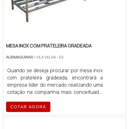
MESA INOX COM PRATELEIRA GRADEADA
ALBIMAQUINAS
/ VILA VELHA - ES
Quando se deseja procurar por mesa inox
com prateleira gradeada, encontrará a
empresa líder do mercado realizando uma
cotação na companhia mais conceituada.
Quando o quesito é mesa inox com
prateleira gradeada, com a equipe da
COTAR AGORA
Albimáquinas o cliente obterá proteção
com pagamento acessível.MAIS DETALHES
SOBRE A MESA INOX COM PRATELEIRA