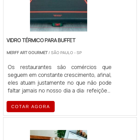
VIDRO TÉRMICO PARA BUFFET
MERFF ART GOURMET
/ SÃO PAULO - SP
Os restaurantes são comércios que
seguem em constante crescimento, afinal,
eles atuam justamente no que não pode
faltar jamais no nosso dia a dia: refeições.
Com os mais variados estilos e segmentos,
esses restaurantes estão em todas as
COTAR AGORA
partes, e são de todos os gostos e preços,
dos mais sofisticados aos mais
populares.Entre eles, por exemplo, está o
que serve buffet e podemos considerar