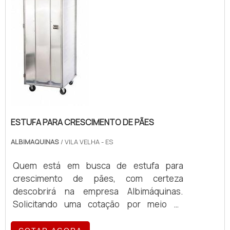
ESTUFA PARA CRESCIMENTO DE PÃES
ALBIMAQUINAS
/ VILA VELHA - ES
Quem está em busca de estufa para
crescimento de pães, com certeza
descobrirá na empresa Albimáquinas.
Solicitando uma cotação por meio da
própria empresa e encontrando a maior
referência de qualidade da área de