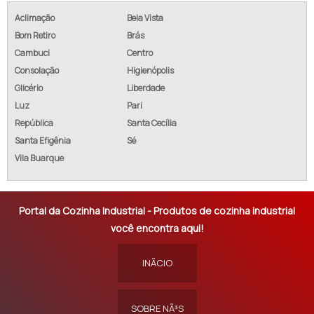
Aclimação
Bela Vista
Bom Retiro
Brás
Cambuci
Centro
Consolação
Higienópolis
Glicério
Liberdade
Luz
Pari
República
Santa Cecília
Santa Efigênia
Sé
Vila Buarque
Portal da Cozinha Industrial - Produtos de cozinha industrial
você encontra aqui!
INÃ­CIO
SOBRE NÃ³S