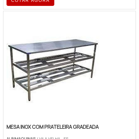
COTAR AGORA
atuação.MAIS SOBRE ESTUFA PARA
CRESCIMENTO DE PÃESQuem procura por
estufa para crescimento de pães em uma
empresa responsável, encontra o site da
Albimáquinas. Com grande expressão de
mercado quando o assunto é fatiador de
pães ...
MESA INOX COM PRATELEIRA GRADEADA
ALBIMAQUINAS
/ VILA VELHA - ES