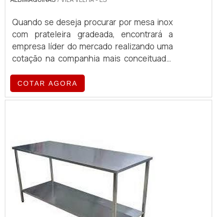
Quando se deseja procurar por mesa inox
com prateleira gradeada, encontrará a
empresa líder do mercado realizando uma
cotação na companhia mais conceituada.
Quando o quesito é mesa inox com
prateleira gradeada, com a equipe da
COTAR AGORA
Albimáquinas o cliente obterá proteção
com pagamento acessível.MAIS DETALHES
SOBRE A MESA INOX COM PRATELEIRA
GRADEADAA Albimáquinas foca sua
estratégia em produzir uma estrutura aos
clientes com escritório de alt...