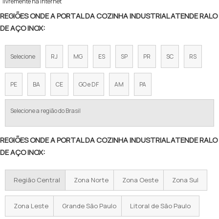
livremente na internet
REGIÕES ONDE A PORTAL DA COZINHA INDUSTRIAL ATENDE RALO
DE AÇO INOX:
Selecione
RJ
MG
ES
SP
PR
SC
RS
PE
BA
CE
GO e DF
AM
PA
Selecione a região do Brasil
REGIÕES ONDE A PORTAL DA COZINHA INDUSTRIAL ATENDE RALO
DE AÇO INOX:
Região Central
Zona Norte
Zona Oeste
Zona Sul
Zona Leste
Grande São Paulo
Litoral de São Paulo