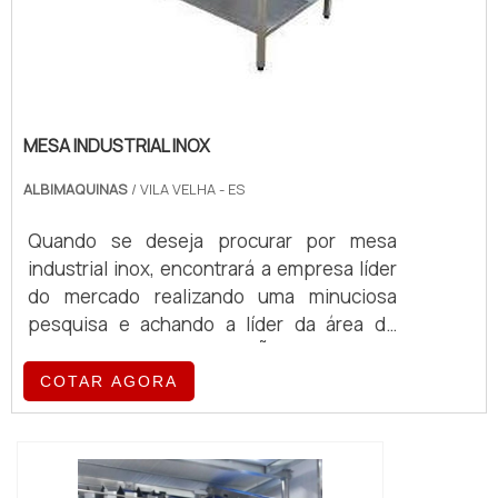
MESA INDUSTRIAL INOX
ALBIMAQUINAS
/ VILA VELHA - ES
Quando se deseja procurar por mesa
industrial inox, encontrará a empresa líder
do mercado realizando uma minuciosa
pesquisa e achando a líder da área de
atuação.MAIS INFORMAÇÕES SOBRE A
MESA INDUSTRIAL INOXSe alguém busca
COTAR AGORA
por mesa industrial inox em uma empresa
responsável, chega até a Albimáquinas. Na
companhia também é possível encontrar
laminador de massa folhada e divisora