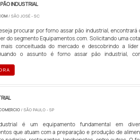
PÃO INDUSTRIAL
.COM
/ SÃO JOSÉ - SC
seja procurar por forno assar pão industrial, encontrará
íder do segmento Equipamentos.com. Solicitando uma cot
mais conceituada do mercado e descobrindo a líde
Quando o assunto é forno assar pão industrial, c
.com o cliente receberá tecnologia com entrega pontua
 online. dETALHES INTERESSANTES SOBRE FORNO ASSAR
ORA
 Equipamentos.com foc...
RIAL
E COMERCIO
/ SÃO PAULO - SP
dustrial é um equipamento fundamental em diver
ntos que atuam com a preparação e produção de alimen
e padarias, restaurantes, lanchonetes, entre outros. O fo