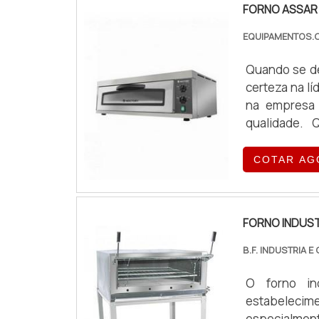
FORNO ASSAR 
EQUIPAMENTOS
Quando se de
certeza na l
na empresa 
qualidade. 
Equipamentos
suas vendas
COTAR AG
INDUSTRIAL A
FORNO INDUST
B.F. INDUSTRIA 
O forno in
estabelecime
especialment