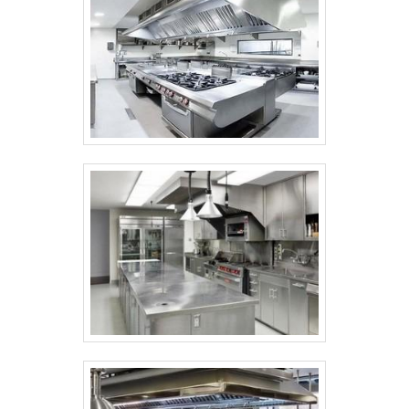
Comprometida com os serviços;
Responsável; Altamente qualificada;
Inovadora; Tecnológica. OUTRAS
INFORMAÇÕES SOBRE A MELHOR EMPRESA
NO SEGMENTO Somente na
Equipamentos.com tem o que há de melhor
no ramo de liquidificador profissional
preço. Sempre de olho no mercado, traz
novidades em itens como cervejeira 410l –
gelopar e auto serviço 5 portas (fortsul). É
comprometida com os serviços e
altamente qualificada, qualificações
construídas por focar suas ações no
resultado final, tendo escritório de alta
qualidade onde são realizadas as
atividades e possuir materiais sofisticados.
Esses fatores, somados a um time com
equipe empenhada em criar a melhor