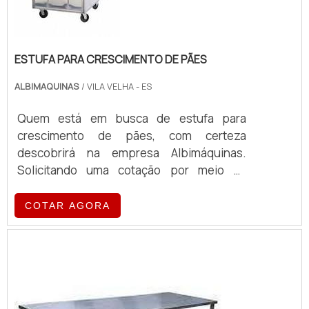
ESTUFA PARA CRESCIMENTO DE PÃES
ALBIMAQUINAS
/ VILA VELHA - ES
Quem está em busca de estufa para
crescimento de pães, com certeza
descobrirá na empresa Albimáquinas.
Solicitando uma cotação por meio da
própria empresa e encontrando a maior
referência de qualidade da área de
COTAR AGORA
atuação.MAIS SOBRE ESTUFA PARA
CRESCIMENTO DE PÃESQuem procura por
estufa para crescimento de pães em uma
empresa responsável, encontra o site da
Albimáquinas. Com grande expressão de
mercado quando o assunto é fatiador de