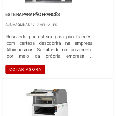
ESTEIRA PARA PÃO FRANCÊS
ALBIMAQUINAS
/ VILA VELHA - ES
Buscando por esteira para pão francês,
com certeza descobrirá na empresa
Albimáquinas. Solicitando um orçamento
por meio da própria empresa e
encontrando a organização mais
competente do ramo. Quando o tema é
COTAR AGORA
esteira para pão francês, com a equipe da
Albimáquinas o cliente obterá ótima
qualidade com pagamento acessível.MAIS
SOBRE ESTEIRA PARA PÃO FRANCÊSA
Albimáquinas canaliza seus recursos em
oferecer aos parceiros uma estrutura com
escritório de alta qualidade onde são