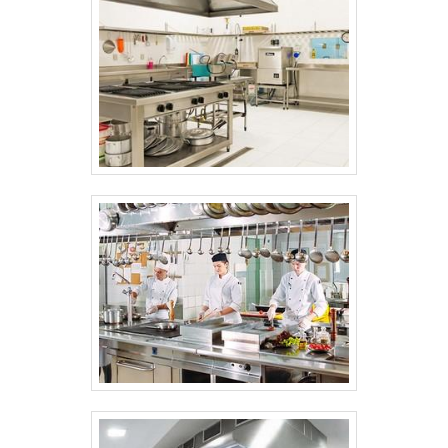
de fora no planejamento de empresas que
visam apenas o lucro, deixando a desejar
nos outros fatores. É importante lembrar
que o produto deve sempre ser adquirido
com empresas especializadas no
segmento. Esse tipo de cuidado ajuda a
garantir a qualidade e durabilidade dos
materiais, além de evitar prejuízos com
substituições frequentes de produtos que
não cumprem com suas funções
adequadamente. Assim, é possível poupar
gastos desnecessários. Existem diversos
motivos para a Equipamentos.com ter se
tornado destaque quando pensamos em
uma empresa que entrega confiança e
serviços de qualidade. Alguns desses
motivos são devidos a empresa ser: