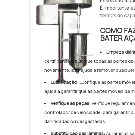
Esses são algu
É importante e
termos de capa
COMO FAZ
BATER AÇ
Limpeza diári
certificando-se de que todas as partes d
novamente. Isso ajuda a remover qualquer 
Lubrificação:
Lubrifique as partes móve
ajuda a garantir que as partes móveis da
Verifique as peças:
Verifique regularmen
controlador de velocidade, para garantir
danificadas ou desgastadas.
Substituição das lâminas:
As lâminas sã