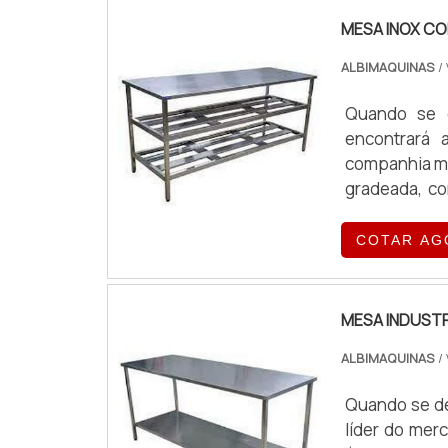
MESA INOX C
ALBIMAQUINAS
/
Quando se d
encontrará 
companhia ma
gradeada, co
pagamento
PRATELEIRA G
COTAR AG
estrutura aos 
MESA INDUSTR
ALBIMAQUINAS
/
Quando se de
líder do mer