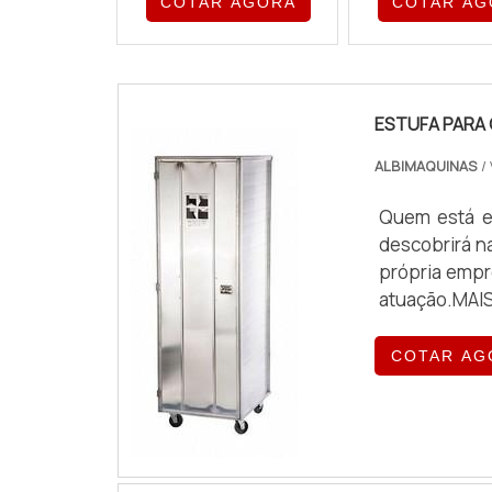
COTAR AGORA
COTAR AG
ESTUFA PARA
ALBIMAQUINAS
/
Quem está e
descobrirá n
própria empr
atuação.MAI
por estufa 
encontra o 
COTAR AG
quando o assu