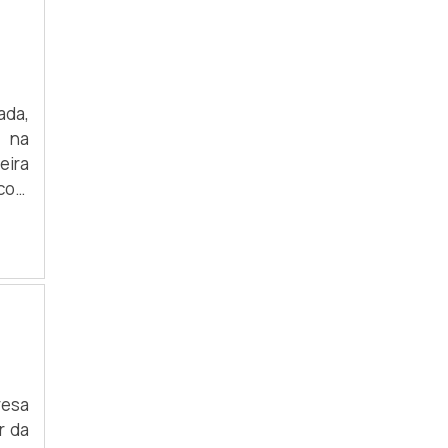
ada,
o na
eira
 com
COM
 uma
resa
r da