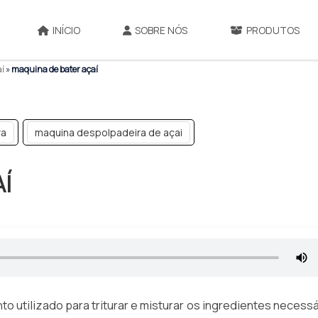
INÍCIO
SOBRE NÓS
PRODUTOS
aí
»
maquina de bater açaí
ra
maquina despolpadeira de açai
Í
 utilizado para triturar e misturar os ingredientes necess