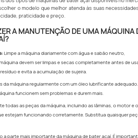
ns dos tipos de máquinas de bater açaí disponíveis no merc
scolher o modelo que melhor atenda às suas necessidade
cidade, praticidade e preço.
ER A MANUTENÇÃO DE UMA MÁQUINA 
AÍ?
a:
Limpe a máquina diariamente com água e sabão neutro,
a máquina devem ser limpas e secas completamente antes de us
resíduo e evita a acumulação de sujeira.
is da máquina regularmente com um óleo lubrificante adequado.
 máquina funcionem sem problemas e durem mais.
te todas as peças da máquina, incluindo as lâminas, o motor e 
 que estejam funcionando corretamente. Substitua quaisquer pe
o a parte mais importante da máquina de bater açaí. É importan