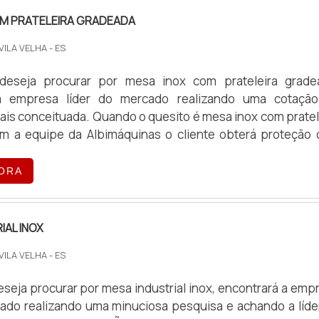
OM PRATELEIRA GRADEADA
 VILA VELHA - ES
eseja procurar por mesa inox com prateleira grade
a empresa líder do mercado realizando uma cotaçã
is conceituada. Quando o quesito é mesa inox com pratel
m a equipe da Albimáquinas o cliente obterá proteção
 acessível.MAIS DETALHES SOBRE A MESA INOX 
RADEADAA Albimáquinas foca sua estratégia em produzir
ORA
clientes com escritório de alt...
IAL INOX
 VILA VELHA - ES
seja procurar por mesa industrial inox, encontrará a emp
cado realizando uma minuciosa pesquisa e achando a líde