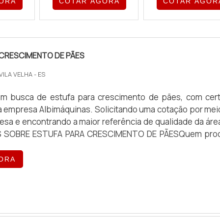
ORA
COTAR AGORA
COTAR AGOR
 CRESCIMENTO DE PÃES
 VILA VELHA - ES
m busca de estufa para crescimento de pães, com cer
a empresa Albimáquinas. Solicitando uma cotação por mei
esa e encontrando a maior referência de qualidade da áre
S SOBRE ESTUFA PARA CRESCIMENTO DE PÃESQuem pro
para crescimento de pães em uma empresa responsá
site da Albimáquinas. Com grande expressão de mer
ORA
nto é fatiador de pães ...