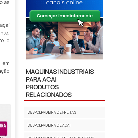
o as
açaí
nte,
te e
r em
ação
MAQUINAS INDUSTRIAIS
PARA ACAI
PRODUTOS
RELACIONADOS
DESPOLPADEIRA DE FRUTAS
DESPOLPADEIRA DE AÇAI