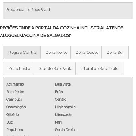
Selecione a região do Brasil
REGIÕES ONDE A PORTAL DA COZINHA INDUSTRIAL ATENDE
ALUGUEL MAQUINA DE SALGADOS:
Região Central
Zona Norte
Zona Oeste
Zona Sul
Zona Leste
Grande São Paulo
Litoral de São Paulo
Aclimação
Bela Vista
Bom Retiro
Brás
Cambuci
Centro
Consolação
Higienópolis
Glicério
Liberdade
Luz
Pari
República
Santa Cecília