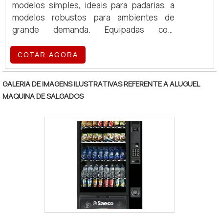
modelos simples, ideais para padarias, a
modelos robustos para ambientes de
grande demanda. Equipadas com
tecnologia de ponta, essas máquinas
oferecem eficiência e qualidade no
COTAR AGORA
preparo de café, atendendo a diferentes
volumes e exigências operacionais.
GALERIA DE IMAGENS ILUSTRATIVAS REFERENTE A ALUGUEL
MAQUINA DE SALGADOS