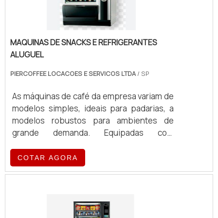
MAQUINAS DE SNACKS E REFRIGERANTES
ALUGUEL
PIERCOFFEE LOCACOES E SERVICOS LTDA
/ SP
As máquinas de café da empresa variam de
modelos simples, ideais para padarias, a
modelos robustos para ambientes de
grande demanda. Equipadas com
tecnologia de ponta, essas máquinas
oferecem eficiência e qualidade no
COTAR AGORA
preparo de café, atendendo a diferentes
volumes e exigências operacionais.