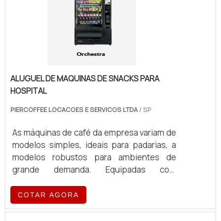
ALUGUEL DE MAQUINAS DE SNACKS PARA
HOSPITAL
PIERCOFFEE LOCACOES E SERVICOS LTDA
/ SP
As máquinas de café da empresa variam de
modelos simples, ideais para padarias, a
modelos robustos para ambientes de
grande demanda. Equipadas com
tecnologia de ponta, essas máquinas
oferecem eficiência e qualidade no
COTAR AGORA
preparo de café, atendendo a diferentes
volumes e exigências operacionais.