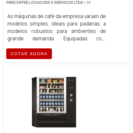
PIERCOFFEE LOCACOES E SERVICOS LTDA
/ SP
As máquinas de café da empresa variam de
modelos simples, ideais para padarias, a
modelos robustos para ambientes de
grande demanda. Equipadas com
tecnologia de ponta, essas máquinas
oferecem eficiência e qualidade no
COTAR AGORA
preparo de café, atendendo a diferentes
volumes e exigências operacionais.