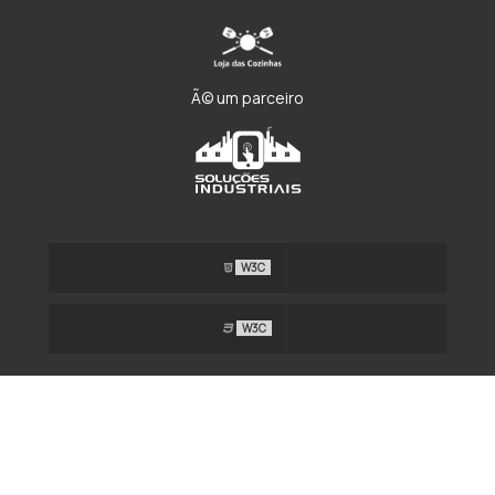
Ã© um parceiro
W3C
W3C