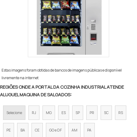
Estas imagens foram obtidas de bancos de imagens públicas e disponível
livremente na internet
REGIÕES ONDE A PORTAL DA COZINHA INDUSTRIAL ATENDE
ALUGUEL MAQUINA DE SALGADOS:
Selecione
RJ
MG
ES
SP
PR
SC
RS
PE
BA
CE
GO e DF
AM
PA