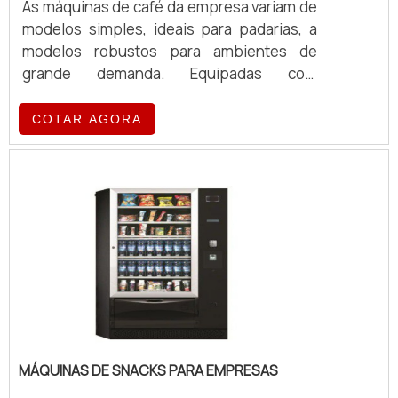
As máquinas de café da empresa variam de
modelos simples, ideais para padarias, a
modelos robustos para ambientes de
grande demanda. Equipadas com
tecnologia de ponta, essas máquinas
oferecem eficiência e qualidade no
COTAR AGORA
preparo de café, atendendo a diferentes
volumes e exigências operacionais.
MÁQUINAS DE SNACKS PARA EMPRESAS