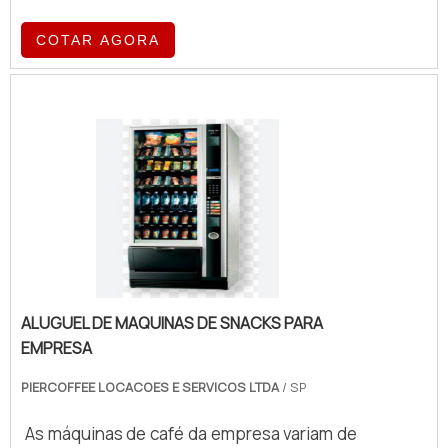
tecnologia de ponta, essas máquinas
oferecem eficiência e qualidade no
COTAR AGORA
preparo de café, atendendo a diferentes
volumes e exigências operacionais.
ALUGUEL DE MAQUINAS DE SNACKS PARA
EMPRESA
PIERCOFFEE LOCACOES E SERVICOS LTDA
/ SP
As máquinas de café da empresa variam de