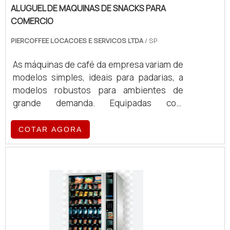
ALUGUEL DE MAQUINAS DE SNACKS PARA
COMERCIO
PIERCOFFEE LOCACOES E SERVICOS LTDA
/ SP
As máquinas de café da empresa variam de
modelos simples, ideais para padarias, a
modelos robustos para ambientes de
grande demanda. Equipadas com
tecnologia de ponta, essas máquinas
oferecem eficiência e qualidade no
COTAR AGORA
preparo de café, atendendo a diferentes
volumes e exigências operacionais.