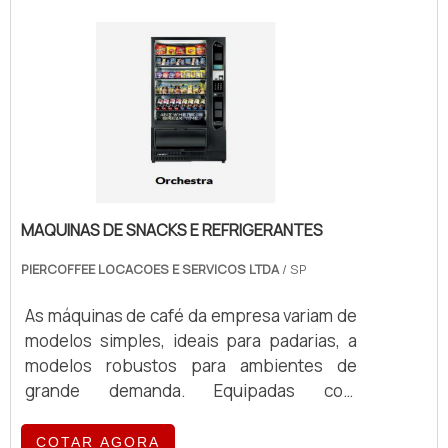
MAQUINAS DE SNACKS E REFRIGERANTES
PIERCOFFEE LOCACOES E SERVICOS LTDA
/ SP
As máquinas de café da empresa variam de
modelos simples, ideais para padarias, a
modelos robustos para ambientes de
grande demanda. Equipadas com
tecnologia de ponta, essas máquinas
oferecem eficiência e qualidade no
COTAR AGORA