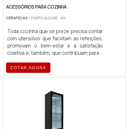
ACESSÓRIOS PARA COZINHA
GERAPECAS
/ PORTO ALEGRE - RS
Toda cozinha que se preze precisa contar
com utensílios que facilitam as refeições,
promovam o bem-estar e a satisfação
coletiva e, também, que contribuam para a
decoração do ambiente. Por essa razão, os
acessórios para cozinha são
COTAR AGORA
imprescindíveis. Os utensílios para
cozinha podem ser separados em
categorias, como colheres, conchas,
descascador de legumes, facas, tigelas e
outros itens de uso diário. Eles são
utilizados para preparar refeições,
alimentos e servir os moradores de uma ou
mais residências. Mais informações sobre