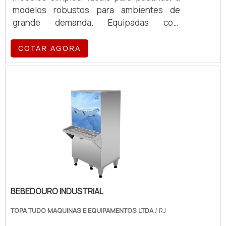
informações!
modelos robustos para ambientes de
grande demanda. Equipadas com
tecnologia de ponta, essas máquinas
oferecem eficiência e qualidade no
COTAR AGORA
preparo de café, atendendo a diferentes
volumes e exigências operacionais.
BEBEDOURO INDUSTRIAL
TOPA TUDO MAQUINAS E EQUIPAMENTOS LTDA
/ RJ