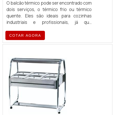
O balcão térmico pode ser encontrado com
dois serviços, o térmico frio ou térmico
quente. Eles são ideais para cozinhas
industriais e profissionais, já que
possibilitam que os alimentos sejam
mantidos na temperatura ideal durante o
COTAR AGORA
modo de preparo de refeições. Além de
possibilitar a organização dentro da
cozinha.O PRODUTO PODE ATENDER A
DIVERSAS NECESSIDADESOs balcões
costumam ter um design simplificado e
robusto, pois o seu ponto fort...