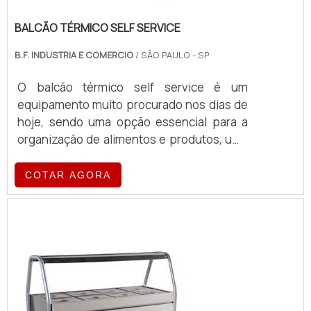
BALCÃO TÉRMICO SELF SERVICE
B.F. INDUSTRIA E COMERCIO
/ SÃO PAULO - SP
O balcão térmico self service é um
equipamento muito procurado nos dias de
hoje, sendo uma opção essencial para a
organização de alimentos e produtos, uma
vez que é o grande responsável por
realizar a preservação deles,
COTAR AGORA
especialmente por manter a temperatura
adequada. ]O PRODUTO OFERECE UM
ÓTIMO CUSTO BENEFÍCIODessa forma,
esse tipo de equipamento é uma excelente
alternativa para ambientes que atuam com
a preparação de alimentos e refei...