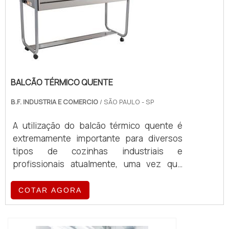
BALCÃO TÉRMICO QUENTE
B.F. INDUSTRIA E COMERCIO
/ SÃO PAULO - SP
A utilização do balcão térmico quente é
extremamente importante para diversos
tipos de cozinhas industriais e
profissionais atualmente, uma vez que
esse equipamento é o grande responsável
por expor os alimentos e refeições que o
COTAR AGORA
estabelecimento confecciona aos clientes,
ao mesmo tempo que mantém a
temperatura dos produtos sempre ideal.O