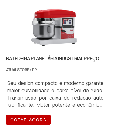
(3900 pcs)-(90-1500 gr) Fermentadora
Intermediária CASCADE CS680 (3900 pcs)-
(11-17 min) Modeladores OCEAN
ADVANCED-(380 mm) Twisting&cutting
BATEDEIRA PLANETÁRIA INDUSTRIAL PREÇO
ATUALSTORE
/ PR
Seu design compacto e moderno garante
maior durabilidade e baixo nível de ruído.
Transmissão por caixa de redução auto
lubrificante; Motor potente e econômico;
Protetor de cuba em policarbonato com
abertura para adição de ingredientes;
COTAR AGORA
Estrutura em Aço Carbono com Pintura