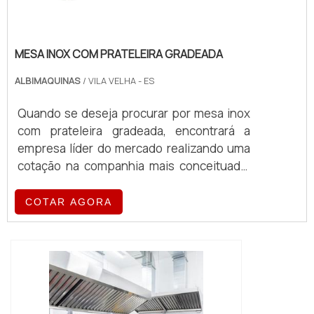
MESA INOX COM PRATELEIRA GRADEADA
ALBIMAQUINAS
/ VILA VELHA - ES
Quando se deseja procurar por mesa inox
com prateleira gradeada, encontrará a
empresa líder do mercado realizando uma
cotação na companhia mais conceituada.
Quando o quesito é mesa inox com
prateleira gradeada, com a equipe da
COTAR AGORA
Albimáquinas o cliente obterá proteção
com pagamento acessível.MAIS DETALHES
SOBRE A MESA INOX COM PRATELEIRA
GRADEADAA Albimáquinas foca sua
estratégia em produzir uma estrutura aos
clientes com escritório de alt...