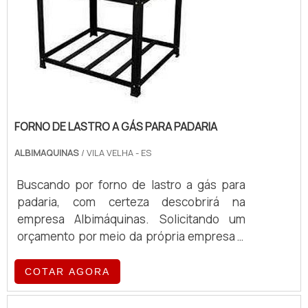
FORNO DE LASTRO A GÁS PARA PADARIA
ALBIMAQUINAS
/ VILA VELHA - ES
Buscando por forno de lastro a gás para
padaria, com certeza descobrirá na
empresa Albimáquinas. Solicitando um
orçamento por meio da própria empresa e
encontrando a organização mais
competente do ramo.MAIS SOBRE FORNO
COTAR AGORA
DE LASTRO A GÁS PARA PADARIAQuem
quer achar forno de lastro a gás para