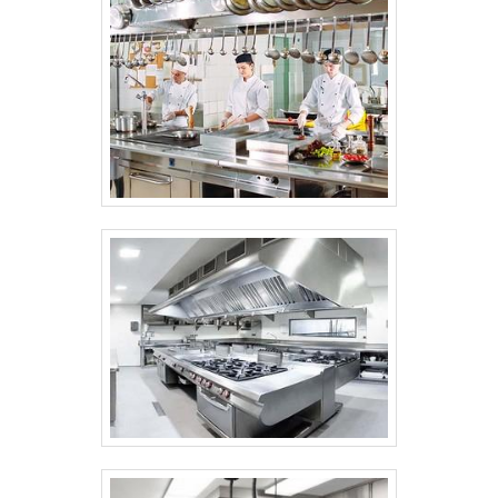
destacando-se os seguintes: Sensores
mecânicos; Bimetálico; Sensor de
temperatura a gás; Sensor digital. Assim,
nota-se que os sensores de temperatura
estão presentes em vários equipamentos,
aparelhos e sistemas que trabalham
diretamente com variações de
temperatura. Com a utilização do material,
é possível corrigir falhas e melhorar o
resultado final dos insumos. A melhor
empresa de termostatosCom 20 anos de
atuação no âmbito de equipamentos
gastronômicos e assistência técnica, a
Gera Peças atua em todo o território
nacional e oferece soluções inovadoras
para seus clientes. Entre em contato para
obter mais informações e adquirir os
melhores produtos do mercado!