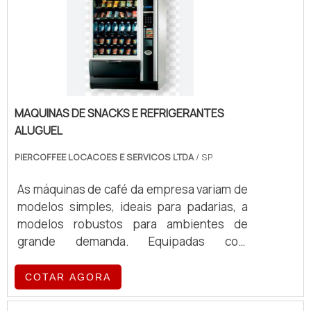
MAQUINAS DE SNACKS E REFRIGERANTES
ALUGUEL
PIERCOFFEE LOCACOES E SERVICOS LTDA
/ SP
As máquinas de café da empresa variam de
modelos simples, ideais para padarias, a
modelos robustos para ambientes de
grande demanda. Equipadas com
tecnologia de ponta, essas máquinas
oferecem eficiência e qualidade no
COTAR AGORA
preparo de café, atendendo a diferentes
volumes e exigências operacionais.