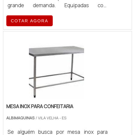
grande demanda. Equipadas com
tecnologia de ponta, essas máquinas
oferecem eficiência e qualidade no
COTAR AGORA
preparo de café, atendendo a diferentes
volumes e exigências operacionais.
MESA INOX PARA CONFEITARIA
ALBIMAQUINAS
/ VILA VELHA - ES
Se alguém busca por mesa inox para