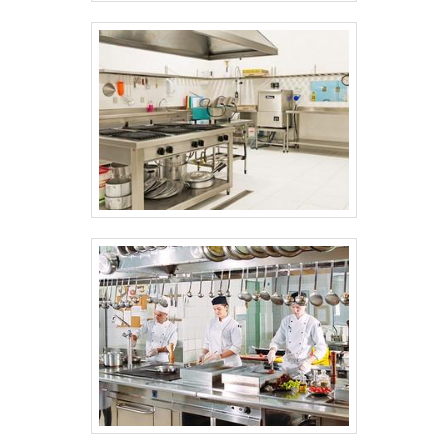
empresa.É importante lembrar que o
produto deve sempre ser adquirido com
empresas especializadas no segmento.
Esse tipo de cuidado ajuda a garantir a
qualidade e durabilidade dos materiais,
além de evitar prejuízos com substituições
frequentes de produtos que não cumprem
com suas funções adequadamente. Assim,
é possível poupar gastos
desnecessários.Existem diversos motivos
para a Albimáquinas ter se tornado
destaque quando pensamos em uma
empresa que entrega confiança e serviços
de qualidade. Alguns desses motivos são:
Equipe multidisciplinar de consultores
associados; Profissionais com vasta
experiência na área de atuação; Equipe de
alta qualidade; Escritório de alta qualidade