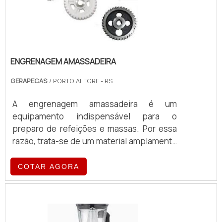
ENGRENAGEM AMASSADEIRA
GERAPECAS
/ PORTO ALEGRE - RS
A engrenagem amassadeira é um
equipamento indispensável para o
preparo de refeições e massas. Por essa
razão, trata-se de um material amplamente
utilizado em cozinhas profissionais, bem
como em restaurantes, padarias,
COTAR AGORA
supermercados, lanchonetes e demais
estabelecimentos situados no ramo
alimentício. O aparelho contribui para o
preparo de refeições e facilita a retirada da