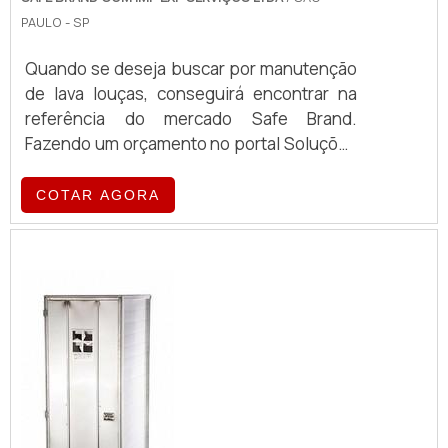
PAULO - SP
Quando se deseja buscar por manutenção
de lava louças, conseguirá encontrar na
referência do mercado Safe Brand.
Fazendo um orçamento no portal Soluções
Industriais e encontrando a melhor
referência do mercado. É importante
COTAR AGORA
lembrar que o serviço deve sempre ser
prestado por empresas especializadas no
segmento. Esse tipo de cuidado ajuda a
garantir a qualidade e assertividade do
serviço, além de evitar prejuízos com
imprevistos e execuç...