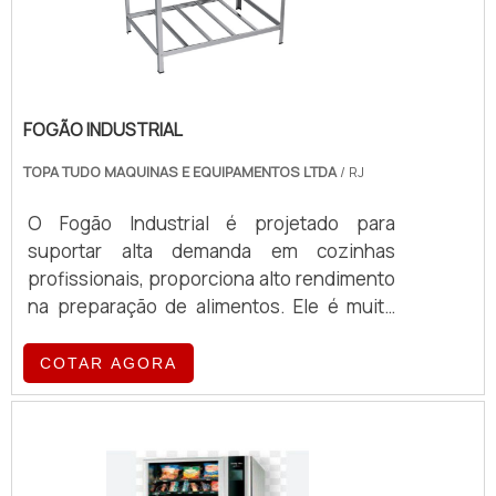
FOGÃO INDUSTRIAL
TOPA TUDO MAQUINAS E EQUIPAMENTOS LTDA
/ RJ
O Fogão Industrial é projetado para
suportar alta demanda em cozinhas
profissionais, proporciona alto rendimento
na preparação de alimentos. Ele é muito
mais potente que um fogão convencional e
vai ajudar você aumentar a sua
COTAR AGORA
produtividade.