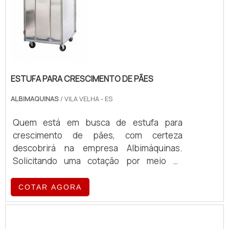
ESTUFA PARA CRESCIMENTO DE PÃES
ALBIMAQUINAS
/ VILA VELHA - ES
Quem está em busca de estufa para
crescimento de pães, com certeza
descobrirá na empresa Albimáquinas.
Solicitando uma cotação por meio da
própria empresa e encontrando a maior
referência de qualidade da área de
COTAR AGORA
atuação.MAIS SOBRE ESTUFA PARA
CRESCIMENTO DE PÃESQuem procura por
estufa para crescimento de pães em uma