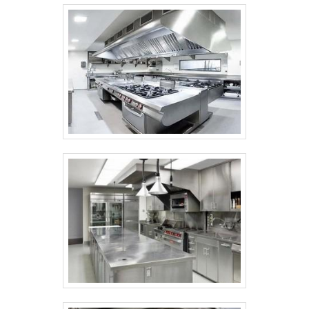
onde são realizadas as atividades; Sala de
treinamento com materiais sofisticados;
Equipamentos de última geração. A
EMPRESA MAIS QUALIFICADA DO
SEGMENTONa Albimáquinas tem o que há
de melhor no ramo de mesa inox para
confeitaria. É possível encontrar itens
variados com tecnologia de ponta, como
forno industrial a gás para bolos e
boleadora para pão de hambúrguer.É uma
empresa comprometida com seus serviços
e uma empresa altamente qualificada,
padrões possíveis por contar com
escritório de alta qualidade onde são
realizadas as atividades e estrutura
suficiente para atender todas as
demandas. Tudo isso, somado a uma
equipe multidisciplinar de consultores