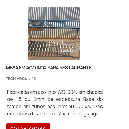
MESA EM AÇO INOX PARA RESTAURANTE
TECNIMAQUI
/ RS
Fabricada em aço inox AISI 304, em chapas
de 1,5 ou 2mm de espessura Base do
tampo em tubos aço inox 304 20x30 Pes
em tubos de aço inox 304, com regulagem
de nivel Trava entre os pes em tubos de
aço inox 304. Equipamento com qualidade
COTAR AGORA