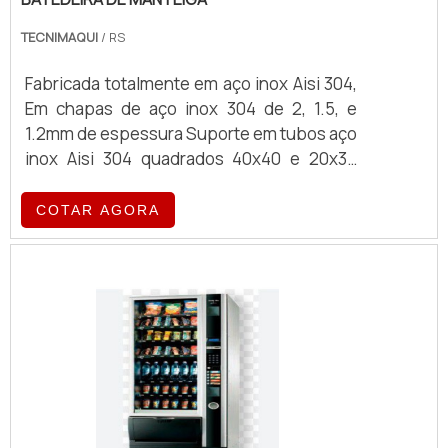
TECNIMAQUI
/ RS
Fabricada totalmente em aço inox Aisi 304,
Em chapas de aço inox 304 de 2, 1.5, e
1.2mm de espessura Suporte em tubos aço
inox Aisi 304 quadrados 40x40 e 20x30
Contem motor com motorredutor Modelos
tipo TAMBOR e ou CÔNICO Estrutura
COTAR AGORA
reforçada em viga U inox para os
equipamentos de maiores quantidades.
Painel eletrônico de comando em aço inox
acompanhado por: • Contatoras • Chave
liga desliga • Chave geral • Lampadas de
sinalização • Chave de partida moto
redutor A maquina possui visor, válvula
manual de alivio , tampa de visita e saída de
produto e válvula de dessoragem