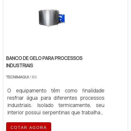
BANCO DE GELO PARA PROCESSOS
INDUSTRIAIS
TECNIMAQUI
/ RS
O equipamento têm como finalidade
resfriar água para diferentes processos
industriais. Isolado termicamente, seu
interior possui serpentinas que trabalham
imersas em água formando gelo através de
expansão direta. Em conjunto, há um
COTAR AGORA