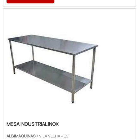
Albimáquinas o cliente obterá proteção
com pagamento acessível.MAIS DETALHES
SOBRE A MESA INOX COM PRATELEIRA
GRADEADAA Albimáquinas foca sua
estratégia em produzir uma estrutura aos
clientes com escritório de alt...
MESA INDUSTRIAL INOX
ALBIMAQUINAS
/ VILA VELHA - ES