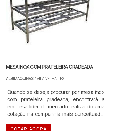
MESA INOX COM PRATELEIRA GRADEADA
ALBIMAQUINAS
/ VILA VELHA - ES
Quando se deseja procurar por mesa inox
com prateleira gradeada, encontrará a
empresa líder do mercado realizando uma
cotação na companhia mais conceituada.
Quando o quesito é mesa inox com
prateleira gradeada, com a equipe da
COTAR AGORA