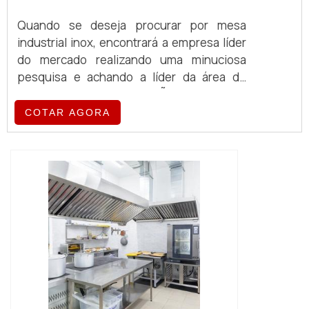
Quando se deseja procurar por mesa
industrial inox, encontrará a empresa líder
do mercado realizando uma minuciosa
pesquisa e achando a líder da área de
atuação.MAIS INFORMAÇÕES SOBRE A
MESA INDUSTRIAL INOXSe alguém busca
COTAR AGORA
por mesa industrial inox em uma empresa
responsável, chega até a Albimáquinas. Na
companhia também é possível encontrar
laminador de massa folhada e divisora
volumétrica de massa, garantindo a
satisfação da venda à ent...