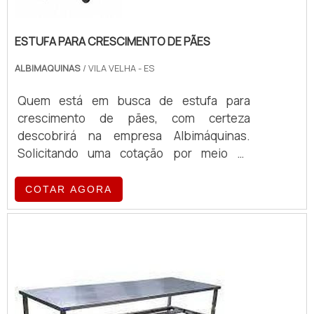
ESTUFA PARA CRESCIMENTO DE PÃES
ALBIMAQUINAS
/ VILA VELHA - ES
Quem está em busca de estufa para
crescimento de pães, com certeza
descobrirá na empresa Albimáquinas.
Solicitando uma cotação por meio da
própria empresa e encontrando a maior
referência de qualidade da área de
COTAR AGORA
atuação.MAIS SOBRE ESTUFA PARA
CRESCIMENTO DE PÃESQuem procura por
estufa para crescimento de pães em uma
empresa responsável, encontra o site da
Albimáquinas. Com grande expressão de
mercado quando o assunto é fatiador de
pães ...