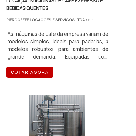
LOCAÇÃO MÁQUINAS DE CAFÉ EXPRESSO E
características iniciais.
BEBIDAS QUENTES
PIERCOFFEE LOCACOES E SERVICOS LTDA
/ SP
As máquinas de café da empresa variam de
modelos simples, ideais para padarias, a
modelos robustos para ambientes de
grande demanda. Equipadas com
tecnologia de ponta, essas máquinas
oferecem eficiência e qualidade no
COTAR AGORA
preparo de café, atendendo a diferentes
volumes e exigências operacionais.