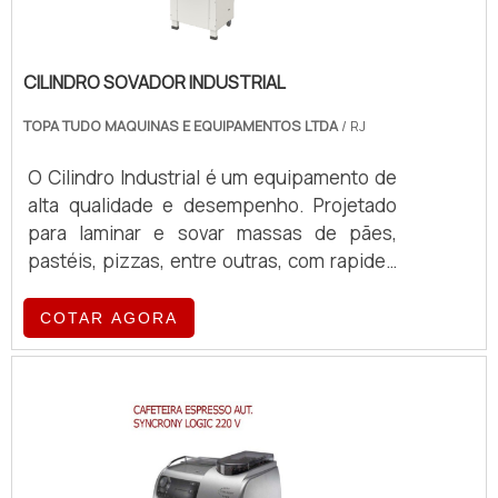
CILINDRO SOVADOR INDUSTRIAL
TOPA TUDO MAQUINAS E EQUIPAMENTOS LTDA
/ RJ
O Cilindro Industrial é um equipamento de
alta qualidade e desempenho. Projetado
para laminar e sovar massas de pães,
pastéis, pizzas, entre outras, com rapidez
e precisão, facilitando o trabalho em
padarias, confeitarias, restaurantes,
COTAR AGORA
cozinhas industriais e outros
estabelecimentos do ramo alimentício.