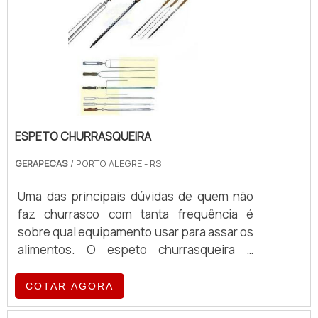
pasteurização de 100 a 15.000 lts por hora,
em modelos á placas ou tubular. Vantagens
do equipamento: Qualidade e durabilidade,
projetos personalizados conforme a
necessidade do cliente, manutenção e
assistência técnica especializada, suporte
e treinamento para a operação na entrega
do equipamento.
ESPETO CHURRASQUEIRA
GERAPECAS
/ PORTO ALEGRE - RS
Uma das principais dúvidas de quem não
faz churrasco com tanta frequência é
sobre qual equipamento usar para assar os
alimentos. O espeto churrasqueira é
comumente o mais recomendado, uma vez
que se trata de uma ferramenta
COTAR AGORA
economicamente viável e fácil de ser