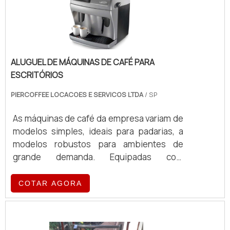
ALUGUEL DE MÁQUINAS DE CAFÉ PARA
ESCRITÓRIOS
PIERCOFFEE LOCACOES E SERVICOS LTDA
/ SP
As máquinas de café da empresa variam de
modelos simples, ideais para padarias, a
modelos robustos para ambientes de
grande demanda. Equipadas com
tecnologia de ponta, essas máquinas
oferecem eficiência e qualidade no
COTAR AGORA
preparo de café, atendendo a diferentes
volumes e exigências operacionais.