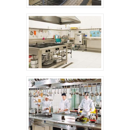
conturbada de supermercados, padarias e
até mesmo de redes que atuam com fast
food. Muito tradicional no mercado
alimentício, o fatiador ocupa papel de
destaque nesses estabelecimentos, uma
vez que é utilizado diariamente e com
muita intensidade para fatiar inúmeros
produtos vendidos e disponibilizados nas
receitas dos comércios. São muitos os
seus benefícios, como: Otimização de
tempo; Satisfação dos clientes; Agilidade
na entrega de produtos; Facilidade de
higienização e manutenção. Outras
características do aparelho são a forte
aplicação da tecnologia e a lâmina de alta
qualidade que garantem a performance do
item, o que resulta em cortes mais precisos
e atende melhor a demanda dos clientes. a