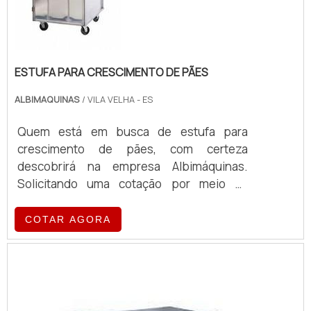
ESTUFA PARA CRESCIMENTO DE PÃES
ALBIMAQUINAS
/ VILA VELHA - ES
Quem está em busca de estufa para
crescimento de pães, com certeza
descobrirá na empresa Albimáquinas.
Solicitando uma cotação por meio da
própria empresa e encontrando a maior
referência de qualidade da área de
COTAR AGORA
atuação.MAIS SOBRE ESTUFA PARA
CRESCIMENTO DE PÃESQuem procura por
estufa para crescimento de pães em uma
empresa responsável, encontra o site da
Albimáquinas. Com grande expressão de