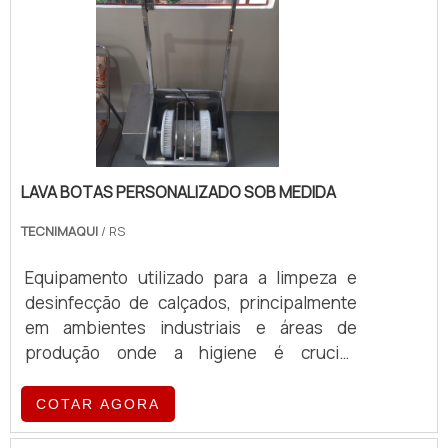
LAVA BOTAS PERSONALIZADO SOB MEDIDA
TECNIMAQUI
/ RS
Equipamento utilizado para a limpeza e
desinfecção de calçados, principalmente
em ambientes industriais e áreas de
produção onde a higiene é crucial.
Fabricado totalmente em aço inox 304, em
chapas de 1,5mm de espessura Escova
COTAR AGORA
carretel em cerdas de nylon acionada por