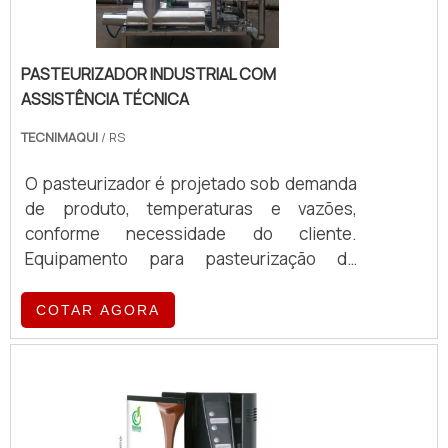
PASTEURIZADOR INDUSTRIAL COM
ASSISTÊNCIA TÉCNICA
TECNIMAQUI
/ RS
O pasteurizador é projetado sob demanda
de produto, temperaturas e vazões,
conforme necessidade do cliente.
Equipamento para pasteurização de
liquidos. Fabricado totalmente em aço inox
AISI 304. Composto por pedestal revestido
COTAR AGORA
em aço inoxidável AISI-304, Utiliza placas
corrugadas em aço inoxidável AISI - 316,
Guarnições em borracha de encaixe,
Tirantes de aperto em aço inox 304 para
fixação dos feixes das placas, Sistema