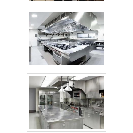
melhor solução de fatiador de frios
Especialista em equipamentos
gastronômicos, a GERA PEÇAS tem 20 anos
de atuação no mercado alimentício e pode
auxiliar você a escolher os melhores
fatiadores de frios para o seu
estabelecimento. A companhia fornece
soluções inovadoras e dispõe itens de
primeira linha!