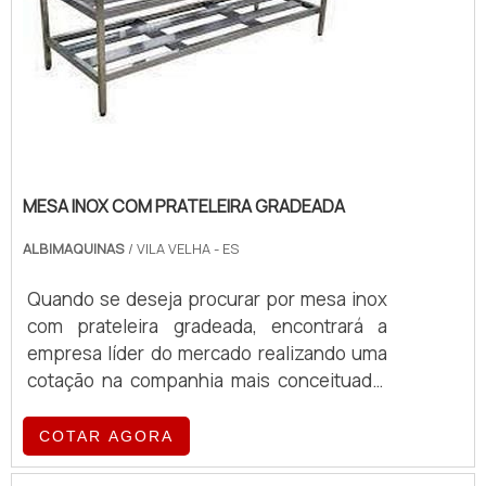
MESA INOX COM PRATELEIRA GRADEADA
ALBIMAQUINAS
/ VILA VELHA - ES
Quando se deseja procurar por mesa inox
com prateleira gradeada, encontrará a
empresa líder do mercado realizando uma
cotação na companhia mais conceituada.
Quando o quesito é mesa inox com
prateleira gradeada, com a equipe da
COTAR AGORA
Albimáquinas o cliente obterá proteção