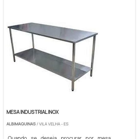
com pagamento acessível.MAIS DETALHES
SOBRE A MESA INOX COM PRATELEIRA
GRADEADAA Albimáquinas foca sua
estratégia em produzir uma estrutura aos
clientes com escritório de alt...
MESA INDUSTRIAL INOX
ALBIMAQUINAS
/ VILA VELHA - ES
Quando se deseja procurar por mesa