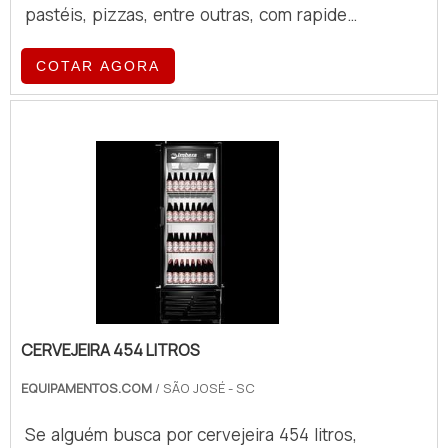
pastéis, pizzas, entre outras, com rapidez
e precisão, facilitando o trabalho em
padarias, confeitarias, restaurantes,
COTAR AGORA
cozinhas industriais e outros
estabelecimentos do ramo alimentício.
CERVEJEIRA 454 LITROS
EQUIPAMENTOS.COM
/ SÃO JOSÉ - SC
Se alguém busca por cervejeira 454 litros,