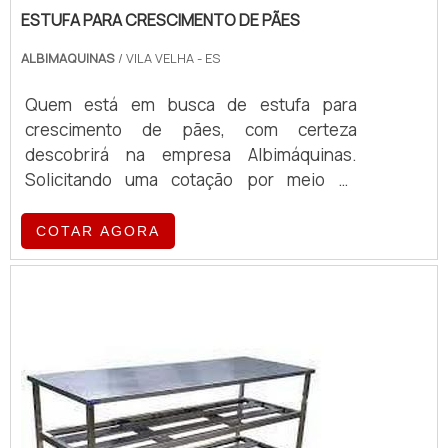
ESTUFA PARA CRESCIMENTO DE PÃES
ALBIMAQUINAS
/ VILA VELHA - ES
Quem está em busca de estufa para
crescimento de pães, com certeza
descobrirá na empresa Albimáquinas.
Solicitando uma cotação por meio da
própria empresa e encontrando a maior
referência de qualidade da área de
COTAR AGORA
atuação.MAIS SOBRE ESTUFA PARA
CRESCIMENTO DE PÃESQuem procura por
estufa para crescimento de pães em uma
empresa responsável, encontra o site da
Albimáquinas. Com grande expressão de
mercado quando o assunto é fatiador de
pães ...