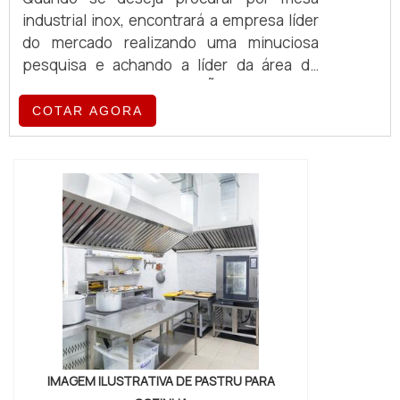
industrial inox, encontrará a empresa líder
do mercado realizando uma minuciosa
pesquisa e achando a líder da área de
atuação.MAIS INFORMAÇÕES SOBRE A
MESA INDUSTRIAL INOXSe alguém busca
COTAR AGORA
por mesa industrial inox em uma empresa
responsável, chega até a Albimáquinas. Na
companhia também é possível encontrar
laminador de massa folhada e divisora
volumétrica de massa, garantindo a
satisfação da venda à ent...
IMAGEM ILUSTRATIVA DE PASTRU PARA