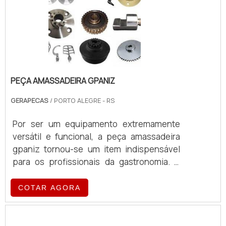
PEÇA AMASSADEIRA GPANIZ
GERAPECAS
/ PORTO ALEGRE - RS
Por ser um equipamento extremamente
versátil e funcional, a peça amassadeira
gpaniz tornou-se um item indispensável
para os profissionais da gastronomia. A
amassadeira, por sua vez, pode contribuir
para o preparo dos mais variados tipos de
COTAR AGORA
massas, como pães, tortas, bolos e demais
alimentos. Dessa forma, sempre que
houver necessidade de manutenção ou