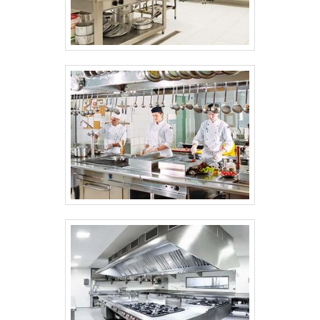
responsável, qualificações construídas por
focar suas ações no resultado final, tendo
escritório de alta qualidade onde são
realizadas as atividades e biblioteca
técnica de apoio. Tudo isso, unido a um
time de equipe empenhada em criar a
melhor experiência para seus clientes e
profissionais experientes no ramo, garante
a melhor experiência para os clientes com
qualidade. .