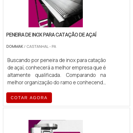
PENEIRA DE INOX PARA CATAÇÃO DE AÇAÍ
DOMMAK
/ CASTANHAL - PA
Buscando por peneira de inox para catação
de açaí, conhecerá a melhor empresa que é
altamente qualificada. Comparando na
melhor organização do ramo e conhecendo
a melhor em qualidade e custo benefício.
UM POUCO MAIS SOBRE PENEIRA DE INOX
COTAR AGORA
PARA CATAÇÃO DE AÇAÍ Se alguém busca
por peneira de inox para catação de açaí
em uma empresa altamente qualificada,
acha a DOMMAK. A empresa tem em seu