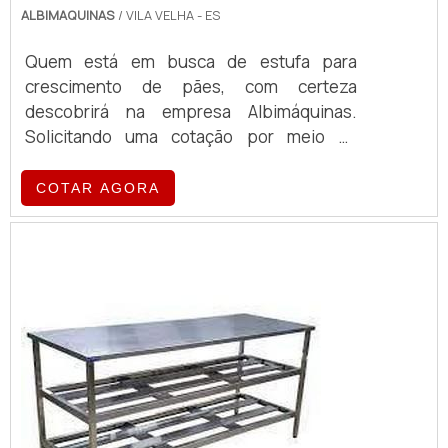
ALBIMAQUINAS
/ VILA VELHA - ES
Quem está em busca de estufa para
crescimento de pães, com certeza
descobrirá na empresa Albimáquinas.
Solicitando uma cotação por meio da
própria empresa e encontrando a maior
referência de qualidade da área de
COTAR AGORA
atuação.MAIS SOBRE ESTUFA PARA
CRESCIMENTO DE PÃESQuem procura por
estufa para crescimento de pães em uma
empresa responsável, encontra o site da
Albimáquinas. Com grande expressão de
mercado quando o assunto é fatiador de
pães ...