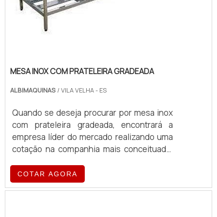
MESA INOX COM PRATELEIRA GRADEADA
ALBIMAQUINAS
/ VILA VELHA - ES
Quando se deseja procurar por mesa inox
com prateleira gradeada, encontrará a
empresa líder do mercado realizando uma
cotação na companhia mais conceituada.
Quando o quesito é mesa inox com
prateleira gradeada, com a equipe da
COTAR AGORA
Albimáquinas o cliente obterá proteção
com pagamento acessível.MAIS DETALHES
SOBRE A MESA INOX COM PRATELEIRA