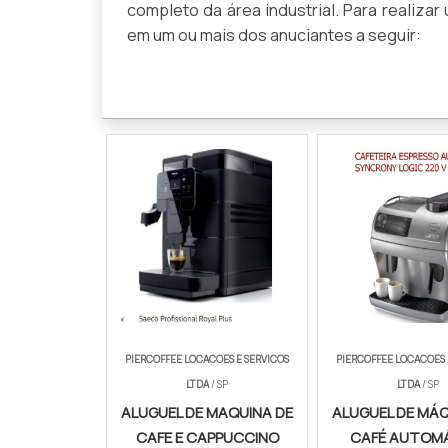
completo da área industrial. Para realiz
em um ou mais dos anuciantes a seguir:
PIERCOFFEE LOCACOES E SERVICOS
PIERCOFFEE LOCACOES 
LTDA
/ SP
LTDA
/ SP
ALUGUEL DE MAQUINA DE
ALUGUEL DE MÁQ
CAFE E CAPPUCCINO
CAFÉ AUTOM