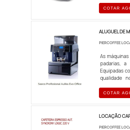
exigências o
COTAR AG
ALUGUEL DE M
PIERCOFFEE LOC
As máquinas 
padarias, a
Equipadas co
qualidade n
exigências o
COTAR AG
LOCAÇÃO CAF
PIERCOFFEE LOC