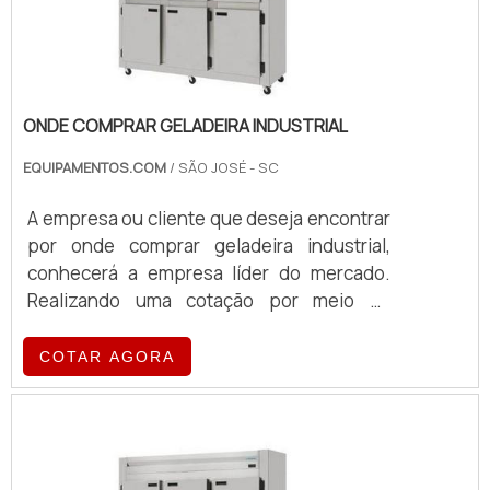
ONDE COMPRAR GELADEIRA INDUSTRIAL
EQUIPAMENTOS.COM
/ SÃO JOSÉ - SC
A empresa ou cliente que deseja encontrar
por onde comprar geladeira industrial,
conhecerá a empresa líder do mercado.
Realizando uma cotação por meio da
própria empresa e encontrando a líder em
qualidade. ALGUNS DETALHES SOBRE
COTAR AGORA
ONDE COMPRAR GELADEIRA INDUSTRIAL
Quem procura por onde comprar geladeira
industrial inovadora, descobre o site da
Equipamentos.com. A empresa atua com