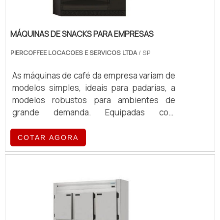
MÁQUINAS DE SNACKS PARA EMPRESAS
PIERCOFFEE LOCACOES E SERVICOS LTDA
/ SP
As máquinas de café da empresa variam de
modelos simples, ideais para padarias, a
modelos robustos para ambientes de
grande demanda. Equipadas com
tecnologia de ponta, essas máquinas
oferecem eficiência e qualidade no
COTAR AGORA
preparo de café, atendendo a diferentes
volumes e exigências operacionais.