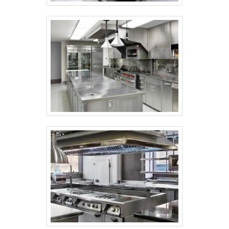
(gelopar). É comprometida com os
serviços e responsável, qualificações
construídas por focar suas ações no
resultado final, tendo escritório de alta
qualidade onde são realizadas as
atividades e equipamentos de última
geração. Esses fatores, somados a um
time com equipe empenhada em criar a
melhor experiência para seus clientes e
profissionais experientes no ramo,
garantem o sucesso de cada cliente de
ponta a ponta. .