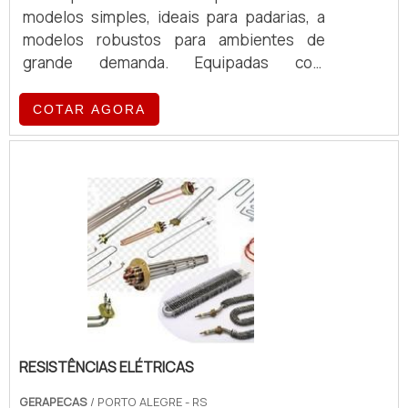
modelos simples, ideais para padarias, a
modelos robustos para ambientes de
grande demanda. Equipadas com
tecnologia de ponta, essas máquinas
oferecem eficiência e qualidade no
COTAR AGORA
preparo de café, atendendo a diferentes
volumes e exigências operacionais.
RESISTÊNCIAS ELÉTRICAS
GERAPECAS
/ PORTO ALEGRE - RS