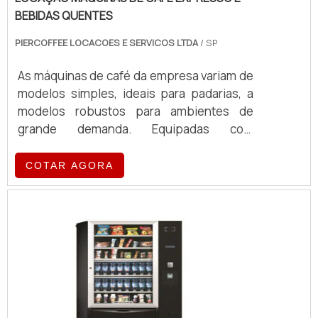
multidisciplinar, empenhada em entender
BEBIDAS QUENTES
as necessidades dos clientes e
PIERCOFFEE LOCACOES E SERVICOS LTDA
/ SP
comprometida para agregar valor à sua
experiência de compra. Entre em contato e
As máquinas de café da empresa variam de
saiba mais sobre!
modelos simples, ideais para padarias, a
modelos robustos para ambientes de
grande demanda. Equipadas com
tecnologia de ponta, essas máquinas
oferecem eficiência e qualidade no
COTAR AGORA
preparo de café, atendendo a diferentes
volumes e exigências operacionais.