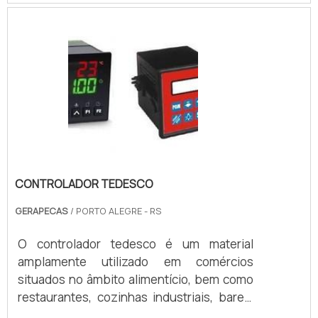
afiadas e motor potente, oferece
resultados consistentes e de qualidade.
Fácil de limpar, com estrutura em aço inox,
proporciona durabilidade e resistência. O
Moedor de Carnes é um equipamento
versátil e indispensável para quem precisa
de agilidade, padronização e qualidade no
processamento de carnes em diferentes
escalas.
CONTROLADOR TEDESCO
GERAPECAS
/ PORTO ALEGRE - RS
O controlador tedesco é um material
amplamente utilizado em comércios
situados no âmbito alimentício, bem como
restaurantes, cozinhas industriais, bares,
padarias, lanchonetes e demais