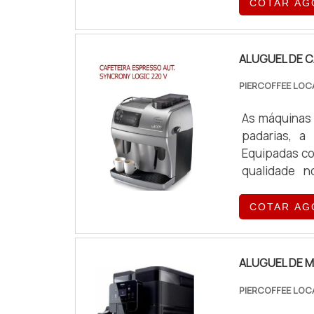
COTAR AG
ALUGUEL DE C
PIERCOFFEE LOC
As máquinas 
padarias, a
Equipadas co
qualidade n
exigências o
COTAR AG
ALUGUEL DE M
PIERCOFFEE LOC