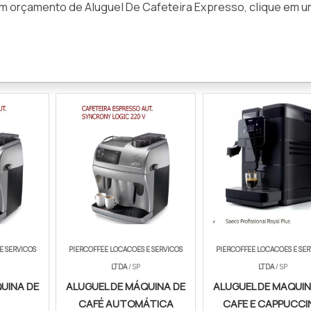
 um orçamento de Aluguel De Cafeteira Expresso, clique em 
E SERVICOS
PIERCOFFEE LOCACOES E SERVICOS
PIERCOFFEE LOCACOES E SER
LTDA
/ SP
LTDA
/ SP
UINA DE
ALUGUEL DE MÁQUINA DE
ALUGUEL DE MAQUIN
CAFÉ AUTOMÁTICA
CAFE E CAPPUCCI